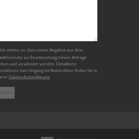
Ich stimme zu, dass meine Angaben aus dem
taktformular zur Beantwortung meiner Anfrage
oben und verarbeitet werden. Detaillierte
ormationen zum Umgang mit Nutzerdaten finden Sie in
erer
Datenschutzerklärung
.