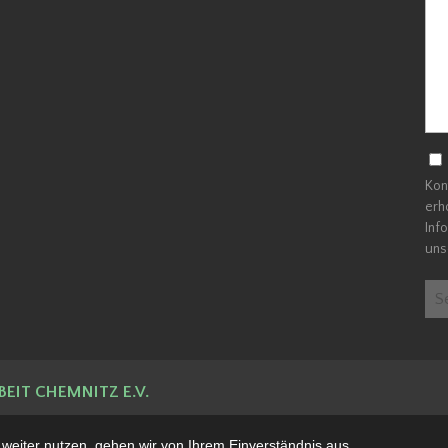
Kon
erh
Inf
uns
BEIT CHEMNITZ E.V.
weiter nutzen, gehen wir von Ihrem Einverständnis aus.