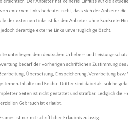
sichtlich. Der Anbieter hat keinerlei Einfluss auf die aktuelle
 von externen Links bedeutet nicht, dass sich der Anbieter di
rolle der externen Links ist für den Anbieter ohne konkrete H
edoch derartige externe Links unverzüglich gelöscht.
nhalte unterliegen dem deutschen Urheber- und Leistungsschu
rwertung bedarf der vorherigen schriftlichen Zustimmung des 
g, Bearbeitung, Übersetzung, Einspeicherung, Verarbeitung bz
temen. Inhalte und Rechte Dritter sind dabei als solche geken
pletter Seiten ist nicht gestattet und strafbar. Lediglich die
rziellen Gebrauch ist erlaubt.
ames ist nur mit schriftlicher Erlaubnis zulässig.